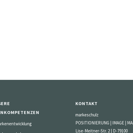
SERE
KONTAKT
RNKOMPETENZEN
markeschulz
POSITIONIERUNG | IMAGE | M
rkenentwicklung
Lise-Meitner-Str. 2 | D-79100