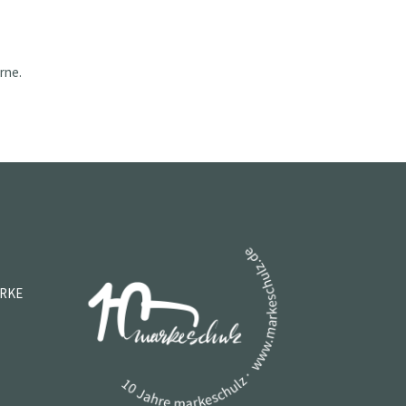
rne.
ARKE