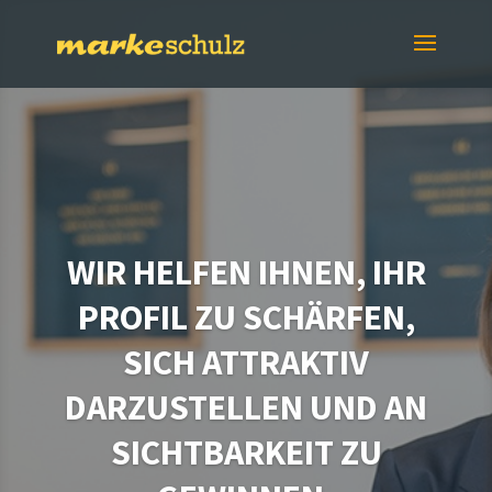
WIR HELFEN IHNEN, IHR
PROFIL ZU SCHÄRFEN,
SICH ATTRAKTIV
DARZUSTELLEN UND AN
SICHTBARKEIT ZU