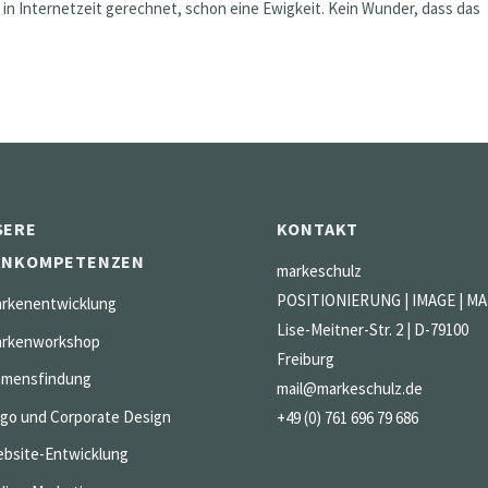
, in Internetzeit gerechnet, schon eine Ewigkeit. Kein Wunder, dass das
SERE
KONTAKT
RNKOMPETENZEN
markeschulz
POSITIONIERUNG | IMAGE | M
rkenentwicklung
Lise-Meitner-Str. 2 | D-79100
rkenworkshop
Freiburg
mensfindung
mail@markeschulz.de
go und Corporate Design
+49 (0) 761 696 79 686
bsite-Entwicklung