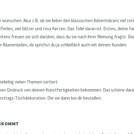
r wünschen. Also z.B. ob sie lieber den klassischen Adventskranz mit rot
rlen, viel Glitzer und rosa Kerzen. Das Tolle daran ist: Erstes, deine F
tens freuen sie sich darüber, dass du sie nach ihrer Meinung fragst. Dia
m Blumenladen, da sprichst du ja schließlich auch mit deinen Kunden.
eliebig vielen Themen sortiert.
nen Eindruck von deinen Kunstfertigkeiten bekommen. Das schöne daran
Festtags-Tischdekoration. Die sie dann bei dir bestellen.
ANKOMMT