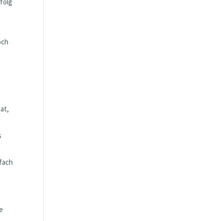
rfolg
och
at,
s
fach
ne