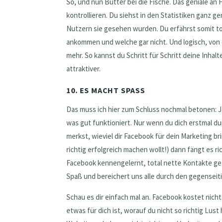
So, und nun Butter bei die Fische. Das geniale an F
kontrollieren. Du siehst in den Statistiken ganz 
Nutzern sie gesehen wurden. Du erfährst somit to
ankommen und welche gar nicht. Und logisch, von
mehr. So kannst du Schritt für Schritt deine Inha
attraktiver.
10. ES MACHT SPASS
Das muss ich hier zum Schluss nochmal betonen: Ja
was gut funktioniert. Nur wenn du dich erstmal 
merkst, wieviel dir Facebook für dein Marketing br
richtig erfolgreich machen wollt!) dann fängt es r
Facebook kennengelernt, total nette Kontakte g
Spaß und bereichert uns alle durch den gegenseit
Schau es dir einfach mal an. Facebook kostet nicht
etwas für dich ist, worauf du nicht so richtig Lus