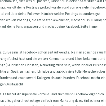
acebook ist, alles was du postest, kannst du in deinen Statistiken auf E
genau, wie oft deine Postings geliked wurden und von wie vielen Facebook
tal viel über deine Follower. Nämlich welche Postings besonders gut
 der Art von Postings, die am besten ankommen, machst du in Zukunft n
lte auf deine Fans anpassen und machst deine Facebook Seite immer
, zu Beginn ist Facebook schon zeitaufwendig, bis man so richtig raus h
durchgefuchst hast und die ersten Kommentare und Likes bekommst und
ingt (JA ihr lieben Floristen, Marketing muss sein, wenn ihr euer Busines
ichtig an Spaß zu machen. Ich habe unglaublich viele tolle Menschen über
efunden und zwar sowohl Kollegen als auch Kunden. Facebook macht ein
igen Austausch!
s. Es bietet dir superviele Vorteile. Und auch wenn Facebook eigentlich
t hast: Es gehört heutzutage einfach zum Marketing dazu. Einfach nur ei