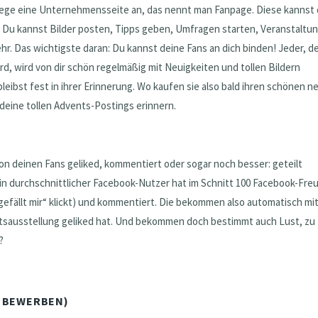
, lege eine Unternehmensseite an, das nennt man Fanpage. Diese kannst
n. Du kannst Bilder posten, Tipps geben, Umfragen starten, Veranstaltu
hr. Das wichtigste daran: Du kannst deine Fans an dich binden! Jeder, d
ird, wird von dir schön regelmäßig mit Neuigkeiten und tollen Bildern
bleibst fest in ihrer Erinnerung. Wo kaufen sie also bald ihren schönen 
n deine tollen Advents-Postings erinnern.
n deinen Fans geliked, kommentiert oder sogar noch besser: geteilt
Ein durchschnittlicher Facebook-Nutzer hat im Schnitt 100 Facebook-Fre
 „gefällt mir“ klickt) und kommentiert. Die bekommen also automatisch mit
tsausstellung geliked hat. Und bekommen doch bestimmt auch Lust, zu
?
D BEWERBEN)