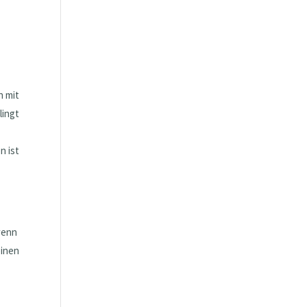
n mit
lingt
n ist
wenn
einen