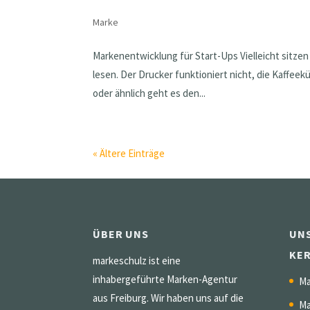
Marke
Markenentwicklung für Start-Ups Vielleicht sitze
lesen. Der Drucker funktioniert nicht, die Kaffeek
oder ähnlich geht es den...
« Ältere Einträge
ÜBER UNS
UN
KE
markeschulz ist eine
inhabergeführte Marken-Agentur
Ma
aus Freiburg. Wir haben uns auf die
Ma